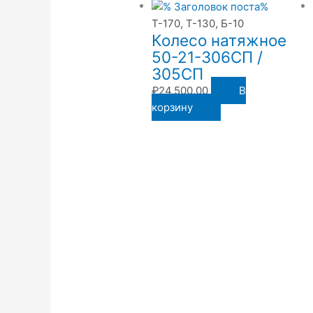
Т-170, Т-130, Б-10
Колесо натяжное
50-21-306СП /
305СП
₽
24,500.00
В
корзину