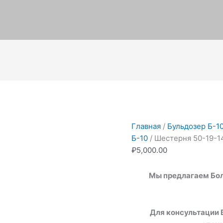
Количество
товара
Шестерня
50-
Главная
/
Бульдозер Б-10
19-
Б-10
/ Шестерня 50-19-1
149
₽
5,000.00
Мы предлагаем Бол
Для консультации 