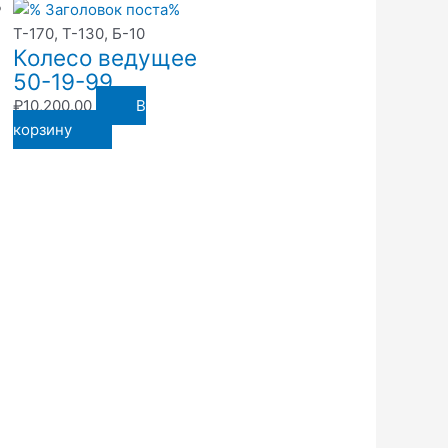
Т-170, Т-130, Б-10
Колесо ведущее
50-19-99
₽
10,200.00
В
корзину