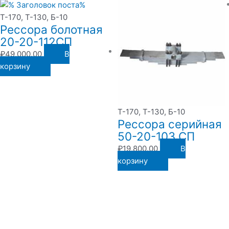
Т-170, Т-130, Б-10
Рессора болотная
20-20-112СП
₽
49,000.00
В
корзину
Т-170, Т-130, Б-10
Рессора серийная
50-20-103 СП
₽
19,800.00
В
корзину