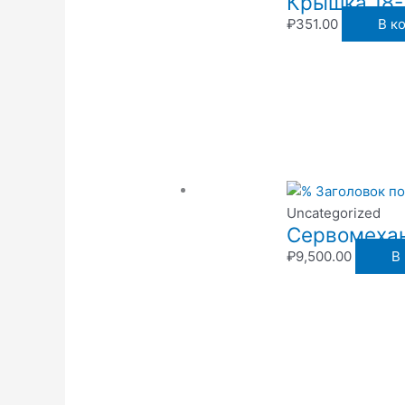
Крышка 18-
₽
351.00
В к
Uncategorized
Сервомехан
₽
9,500.00
В