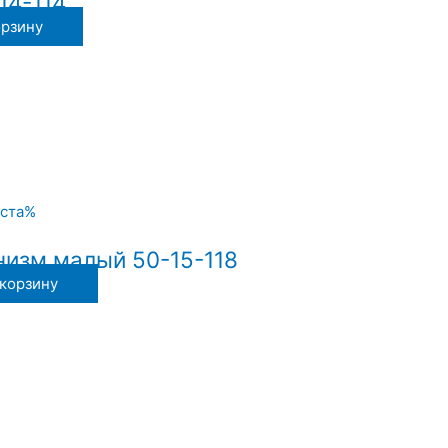
14-114
орзину
изм малый 50-15-118
 корзину