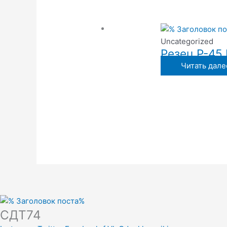
Uncategorized
Резец Р-45
Читать дале
СДТ74