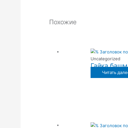
Похожие
Uncategorized
Гайка башм
Читать дале