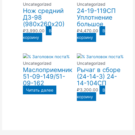
Uncategorized
Uncategorized
Нож средний
24-19-119СП
ДЗ-98
Уплотнение
(980х260х20)
большое
₽
3,990.00
В
₽
4,470.00
В
корзину
корзину
Uncategorized
Uncategorized
Маслоприемник
Рычаг в сборе
51-09-149/51-
(24-14-3) 24-
09-162
14-104СП
Читать далее
₽
3,200.00
В
корзину