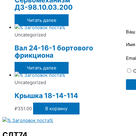
ДЗ-98.10.03.200
Читать далее
Ваш
Uncategorized
Им
Вал 24-16-1 бортового
фрикциона
Ema
Читать далее
С
Uncategorized
Крышка 18-14-114
₽
351.00
В корзину
СДТ74