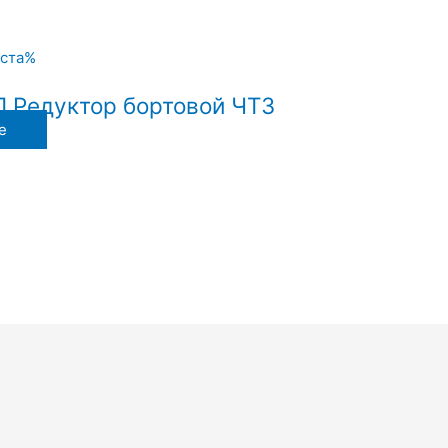
П Редуктор бортовой ЧТЗ
е