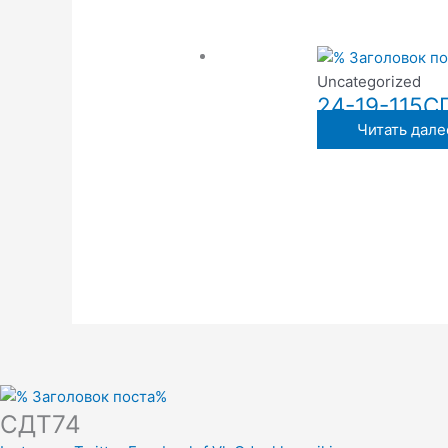
Uncategorized
24-19-115С
Читать дале
СДТ74