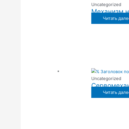
Uncategorized
Механизм н
Читать дале
Uncategorized
Сервомехан
Читать дале