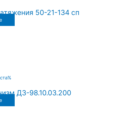
атяжения 50-21-134 сп
е
изм ДЗ-98.10.03.200
е