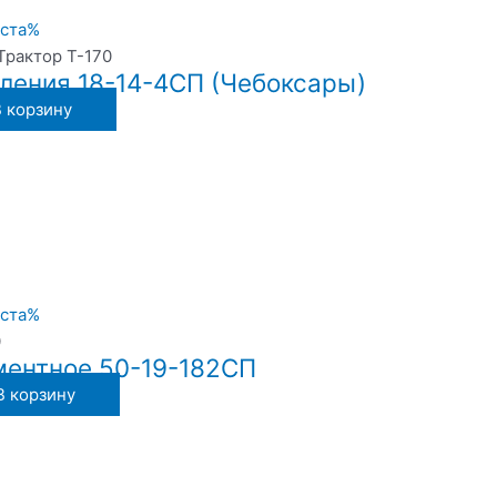
 Трактор Т-170
ления 18-14-4СП (Чебоксары)
В корзину
0
ментное 50-19-182СП
В корзину