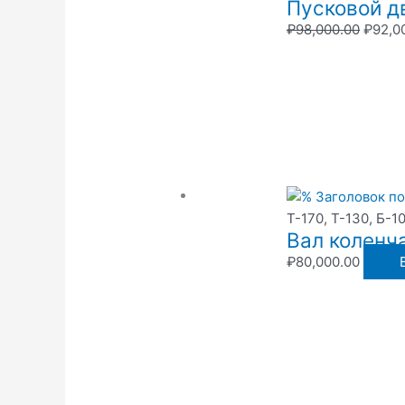
Пусковой д
₽
98,000.00
₽
92,0
Т-170, Т-130, Б-1
Вал коленч
₽
80,000.00