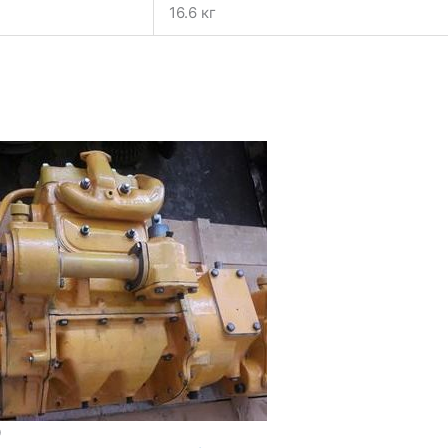
16.6 кг
0