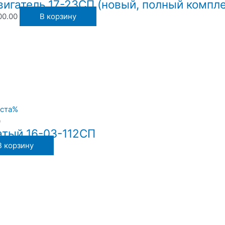
вигатель 17-23СП (новый, полный компле
00.00
В корзину
0
атый 16-03-112СП
В корзину