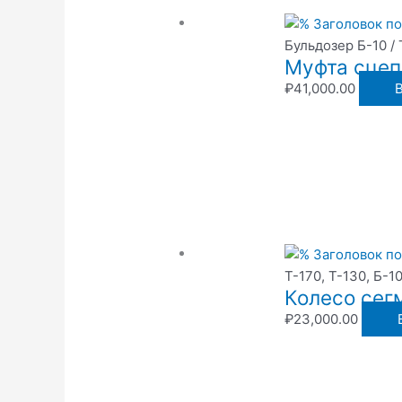
Бульдозер Б-10 /
Муфта сцеп
₽
41,000.00
Т-170, Т-130, Б-1
Колесо сег
₽
23,000.00