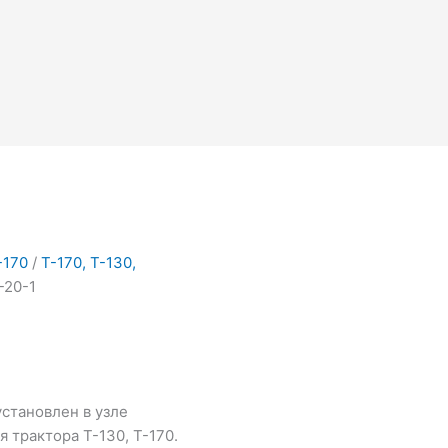
начальная
Текущая
цена:
вляла
₽92,000.00.
0.00.
-170
/
Т-170, Т-130,
-20-1
становлен в узле
 трактора Т-130, Т-170.