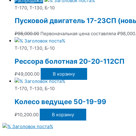
Распродажа!
Т-170, Т-130, Б-10
Пусковой двигатель 17-23СП (нов
₽
98,000.00
Первоначальная цена составляла ₽98,000.
Т-170, Т-130, Б-10
Рессора болотная 20-20-112СП
₽
49,000.00
В корзину
Т-170, Т-130, Б-10
Колесо ведущее 50-19-99
₽
10,200.00
В корзину