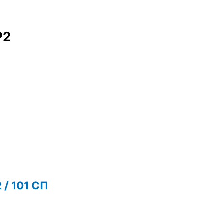
Р2
 / 101 СП