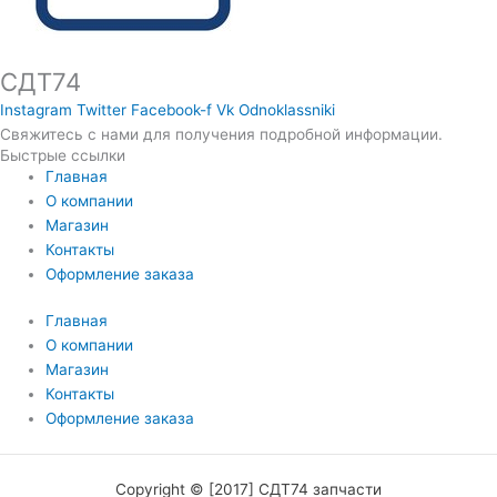
СДТ74
Instagram
Twitter
Facebook-f
Vk
Odnoklassniki
Свяжитесь с нами для получения подробной информации.
Быстрые ссылки
Главная
О компании
Магазин
Контакты
Оформление заказа
Главная
О компании
Магазин
Контакты
Оформление заказа
Copyright © [2017] СДТ74 запчасти