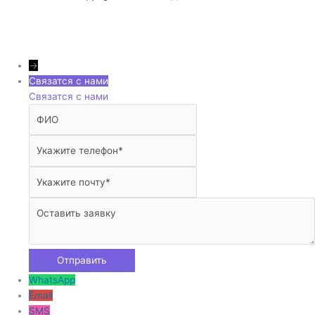
→
Связатся с нами
Связатся с нами
WhatsApp
Email
SMS