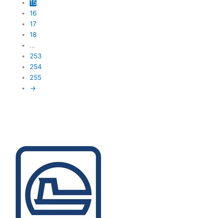
15
16
17
18
…
253
254
255
→