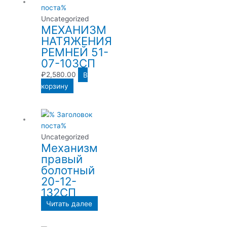
Uncategorized
МЕХАНИЗМ
НАТЯЖЕНИЯ
РЕМНЕЙ 51-
07-103СП
₽
2,580.00
В
корзину
Uncategorized
Механизм
правый
болотный
20-12-
132СП
Читать далее