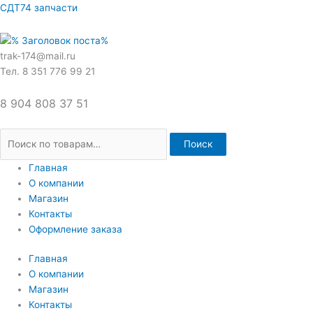
Перейти
Искать:
СДТ74 запчасти
к
содержимому
trak-174@mail.ru
Тел. 8 351 776 99 21
8 904 808 37 51
Поиск
Главная
О компании
Магазин
Контакты
Оформление заказа
Главная
О компании
Магазин
Контакты