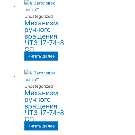
Uncategorized
Механизм
ручного
вращения
ЧТЗ 17-74-8
СП
Читать далее
Uncategorized
Механизм
ручного
вращения
ЧТЗ 17-74-8
СП
Читать далее