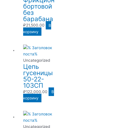
бортовой
без
барабана
₽
21,500.00
В
корзину
Uncategorized
Цепь
гусеницы
50-22-
103СП
₽
122,000.00
В
корзину
Uncategorized