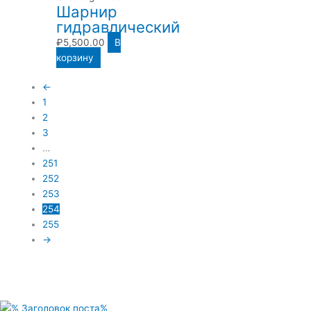
Шарнир
гидравлический
₽
5,500.00
В
корзину
←
1
2
3
…
251
252
253
254
255
→