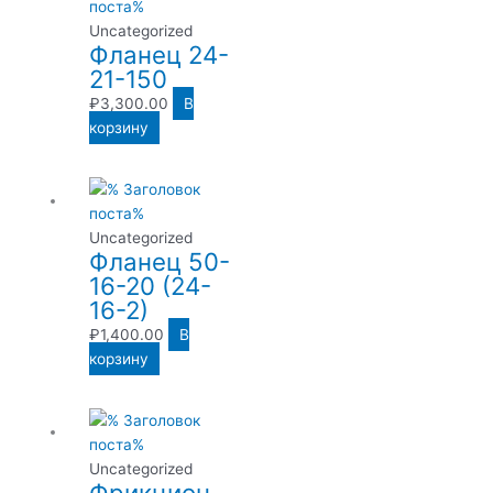
Uncategorized
Фланец 24-
21-150
₽
3,300.00
В
корзину
Uncategorized
Фланец 50-
16-20 (24-
16-2)
₽
1,400.00
В
корзину
Uncategorized
Фрикцион