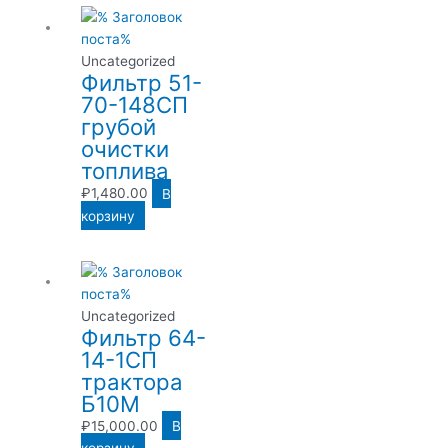
Uncategorized
Фильтр 51-
70-148СП
грубой
очистки
топлива
₽
1,480.00
В
корзину
Uncategorized
Фильтр 64-
14-1СП
трактора
Б10М
₽
15,000.00
В
корзину