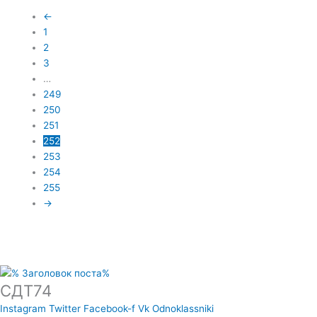
←
1
2
3
…
249
250
251
252
253
254
255
→
СДТ74
Instagram
Twitter
Facebook-f
Vk
Odnoklassniki