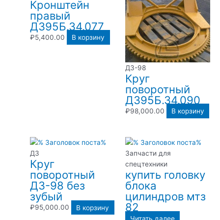
Кронштейн
правый
Д395Б.34.077
₽
5,400.00
В корзину
ДЗ-98
Круг
поворотный
Д395Б.34.090
₽
98,000.00
В корзину
ДЗ
Запчасти для
Круг
спецтехники
поворотный
купить головку
ДЗ-98 без
блока
зубый
цилиндров мтз
82
₽
95,000.00
В корзину
Читать далее