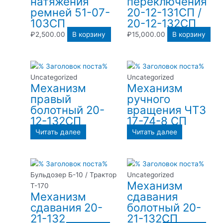
натяжения
переключения
ремней 51-07-
20-12-131СП /
103СП
20-12-132СП
₽
2,500.00
В корзину
₽
15,000.00
В корзину
Uncategorized
Uncategorized
Механизм
Механизм
правый
ручного
болотный 20-
вращения ЧТЗ
12-132СП
17-74-8 СП
Читать далее
Читать далее
Бульдозер Б-10 / Трактор
Uncategorized
Механизм
Т-170
Механизм
сдавания
сдавания 20-
болотный 20-
21-132
21-132СП