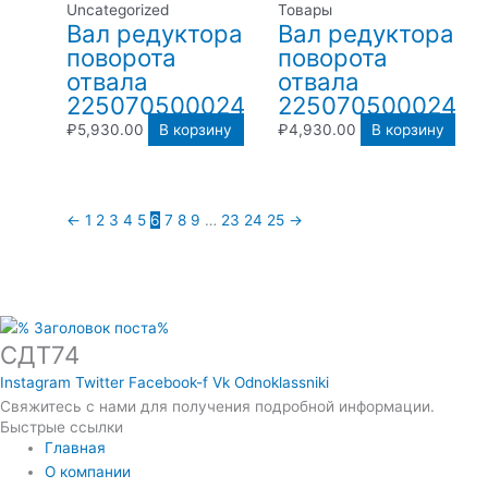
Uncategorized
Товары
Вал редуктора
Вал редуктора
поворота
поворота
отвала
отвала
225070500024
225070500024
₽
5,930.00
В корзину
₽
4,930.00
В корзину
←
1
2
3
4
5
6
7
8
9
…
23
24
25
→
СДТ74
Instagram
Twitter
Facebook-f
Vk
Odnoklassniki
Свяжитесь с нами для получения подробной информации.
Быстрые ссылки
Главная
О компании