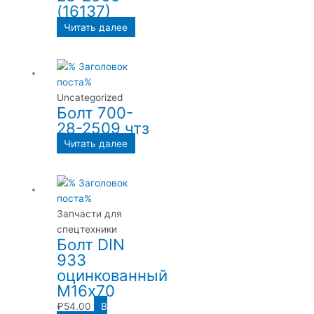
(16137)
Читать далее
Uncategorized
Болт 700-
28-2509 чтз
Читать далее
Запчасти для
спецтехники
Болт DIN
933
оцинкованный
М16х70
₽
54.00
В