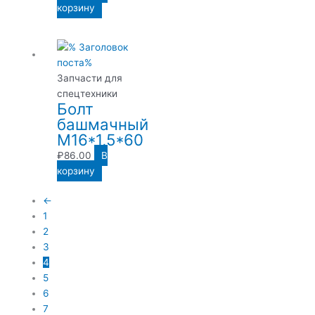
корзину
Запчасти для
спецтехники
Болт
башмачный
М16*1,5*60
₽
86.00
В
корзину
←
1
2
3
4
5
6
7