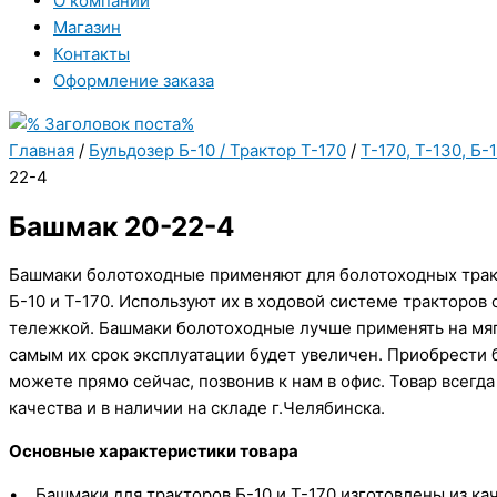
О компании
Магазин
Контакты
Оформление заказа
Главная
/
Бульдозер Б-10 / Трактор Т-170
/
Т-170, Т-130, Б-
22-4
Башмак 20-22-4
Башмаки болотоходные применяют для болотоходных тра
Б-10 и Т-170. Используют их в ходовой системе тракторов 
тележкой. Башмаки болотоходные лучше применять на мяг
самым их срок эксплуатации будет увеличен. Приобрести
можете прямо сейчас, позвонив к нам в офис. Товар всегд
качества и в наличии на складе г.Челябинска.
Основные характеристики товара
• Башмаки для тракторов Б-10 и Т-170 изготовлены из ка