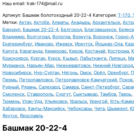
Наш email: trak-174@mail.ru
Артикул:
Башмак болотоходный 20-22-4
Категория:
Т-170, 
Метки:
Актау
,
Актобе
,
Алматы
,
Анадырь
,
Архангельск
,
Астр
Барнаул
,
Башмак 20-22-4
,
Белгород
,
Благовещенск
,
Брянс
Владимир
,
Волгоград
,
Вологда
,
Воркута
,
Воронеж
,
Горно-А
Екатеринбург
,
Иваново
,
Ижевск
,
Иркутск
,
Йошкар-Ола
,
Каз
Калуга
,
Караганда
,
Кемерово
,
Киров
,
Костанай
,
Кострома
,
К
Красноярск
,
Курган
,
Курск
,
Кызыл
,
Лабытнанги
,
Липецк
,
Ма
Мурманск
,
Нарьян-Мар
,
Нижневартовск
,
Нижний Новгород
Новосибирск
,
Нур-Султан
,
Нягонь
,
Омск
,
Орёл
,
Оренбург
,
П
Пермь
,
Петропавловск
,
Петропавловск-Камчатский
,
Псков
Рудный
,
Рязань
,
Салехард
,
Самара
,
Санкт-Петербург
,
Сара
Смоленск
,
Ставрополь
,
Сургут
,
Сыктывкар
,
Тамбов
,
Тверь
,
Тюмень
,
Улан-Удэ
,
Ульяновск
,
Уральск
,
Уренгой
,
Усть-Каме
Хабаровск
,
Ханты-Мансийск
,
Чебоксары
,
Чита
,
Шымкент
,
Ю
Якутск
,
Ярославль
Башмак 20-22-4