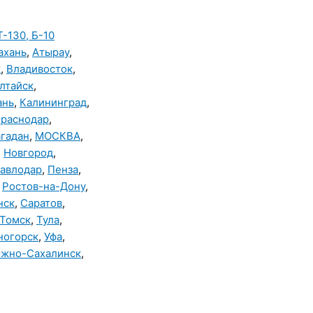
Т-130, Б-10
ахань
,
Атырау
,
к
,
Владивосток
,
лтайск
,
ань
,
Калининград
,
раснодар
,
гадан
,
МОСКВА
,
,
Новгород
,
авлодар
,
Пенза
,
,
Ростов-на-Дону
,
нск
,
Саратов
,
Томск
,
Тула
,
ногорск
,
Уфа
,
жно-Сахалинск
,