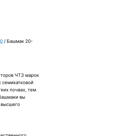
10
/ Башмак 20-
кторов ЧТЗ марок
с семикатковой
ких почвах, тем
 башмаки вы
а высшего
чественного