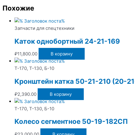
Похожие
Запчасти для спецтехники
Каток однобортный 24-21-169
₽
11,800.00
В корзину
Т-170, Т-130, Б-10
Кронштейн катка 50-21-210 (20-21
₽
2,390.00
В корзину
Т-170, Т-130, Б-10
Колесо сегментное 50-19-182СП
₽
23,000.00
В корзину