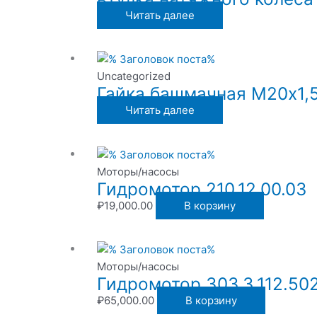
Читать далее
Uncategorized
Гайка башмачная М20х1,
Читать далее
Моторы/насосы
Гидромотор 210.12.00.03
₽
19,000.00
В корзину
Моторы/насосы
Гидромотор 303.3.112.50
₽
65,000.00
В корзину