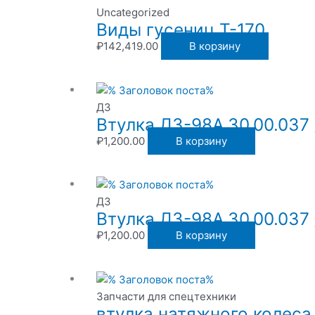
Uncategorized
Виды гусениц Т-170
₽
142,419.00
В корзину
ДЗ
Втулка ДЗ-98А.30.00.037 
₽
1,200.00
В корзину
ДЗ
Втулка ДЗ-98А.30.00.037 
₽
1,200.00
В корзину
Запчасти для спецтехники
втулка натяжного колеса