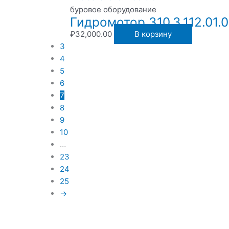
буровое оборудование
Гидромотор 310.3.112.01.
₽
32,000.00
В корзину
3
4
5
6
7
8
9
10
…
23
24
25
→