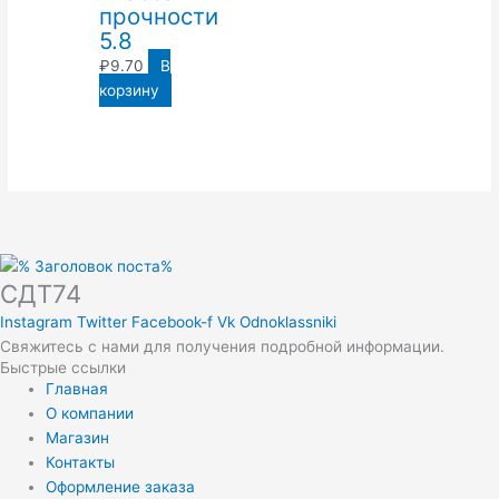
прочности
5.8
₽
9.70
В
корзину
СДТ74
Instagram
Twitter
Facebook-f
Vk
Odnoklassniki
Свяжитесь с нами для получения подробной информации.
Быстрые ссылки
Главная
О компании
Магазин
Контакты
Оформление заказа