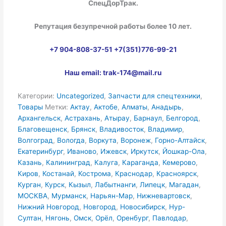
СпецДорТрак.
Репутация безупречной работы более 10 лет.
+7 904-808-37-51 +7(351)776-99-21
Наш email:
trak-174@mail.ru
Категории:
Uncategorized
,
Запчасти для спецтехники
,
Товары
Метки:
Актау
,
Актобе
,
Алматы
,
Анадырь
,
Архангельск
,
Астрахань
,
Атырау
,
Барнаул
,
Белгород
,
Благовещенск
,
Брянск
,
Владивосток
,
Владимир
,
Волгоград
,
Вологда
,
Воркута
,
Воронеж
,
Горно-Алтайск
,
Екатеринбург
,
Иваново
,
Ижевск
,
Иркутск
,
Йошкар-Ола
,
Казань
,
Калининград
,
Калуга
,
Караганда
,
Кемерово
,
Киров
,
Костанай
,
Кострома
,
Краснодар
,
Красноярск
,
Курган
,
Курск
,
Кызыл
,
Лабытнанги
,
Липецк
,
Магадан
,
МОСКВА
,
Мурманск
,
Нарьян-Мар
,
Нижневартовск
,
Нижний Новгород
,
Новгород
,
Новосибирск
,
Нур-
Султан
,
Нягонь
,
Омск
,
Орёл
,
Оренбург
,
Павлодар
,