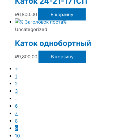
Каток 24-21-171СП
₽
6,800.00
В корзину
Uncategorized
Каток однобортный
₽
9,800.00
В корзину
←
1
2
3
…
6
7
8
9
10