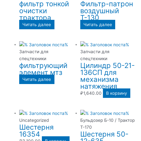
фильтр тонкой
Фильтр-патрон
очистки
воздушный
трактора
Т-130
Читать далее
Читать далее
Запчасти для
Запчасти для
спецтехники
спецтехники
фильтрующий
Цилиндр 50-21-
элемент мтз
136СП для
механизма
Читать далее
натяжения
₽
1,640.00
В корзину
Uncategorized
Бульдозер Б-10 / Трактор
Шестерня
Т-170
16354
Шестерня 50-
12-635