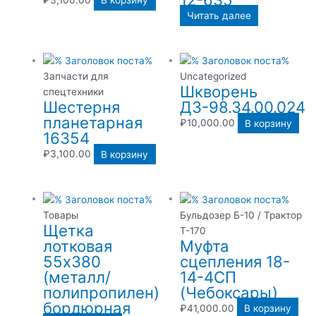
₽
3,100.00
В корзину
Читать далее
Запчасти для
Uncategorized
Шкворень
спецтехники
Шестерня
ДЗ-98.34.00.024
планетарная
₽
10,000.00
В корзину
16354
₽
3,100.00
В корзину
Товары
Бульдозер Б-10 / Трактор
Щетка
Т-170
лотковая
Муфта
55х380
сцепления 18-
(металл/
14-4СП
полипропилен)
(Чебоксары)
бордюрная
₽
41,000.00
В корзину