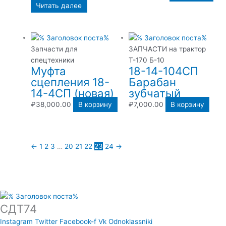
Читать далее
Запчасти для
ЗАПЧАСТИ на трактор
спецтехники
Т-170 Б-10
Муфта
18-14-104СП
сцепления 18-
Барабан
14-4СП (новая)
зубчатый
₽
38,000.00
В корзину
₽
7,000.00
В корзину
←
1
2
3
…
20
21
22
23
24
→
СДТ74
Instagram
Twitter
Facebook-f
Vk
Odnoklassniki