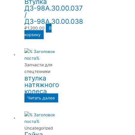
Втулка
ДЗ-98А.30.00.037
/
ДЗ-98А.30.00.038
₽
1,200.00
В
корзину
Запчасти для
спецтехники
втулка
натяжного
колеса
Читать далее
Uncategorized
Гайка