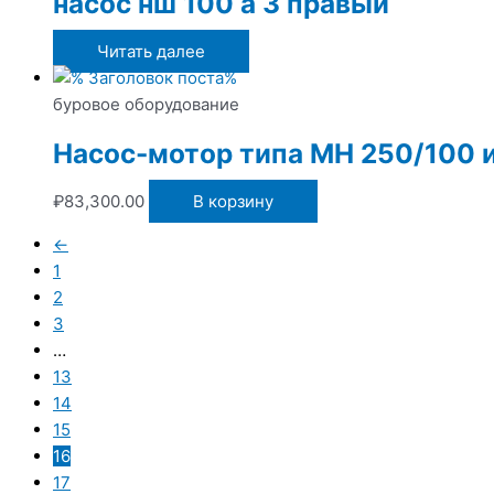
насос нш 100 а 3 правый
Читать далее
буровое оборудование
Насос-мотор типа МН 250/100 
₽
83,300.00
В корзину
←
1
2
3
…
13
14
15
16
17