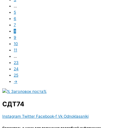
…
5
6
7
8
9
10
11
…
23
24
25
→
СДТ74
Instagram
Twitter
Facebook-f
Vk
Odnoklassniki