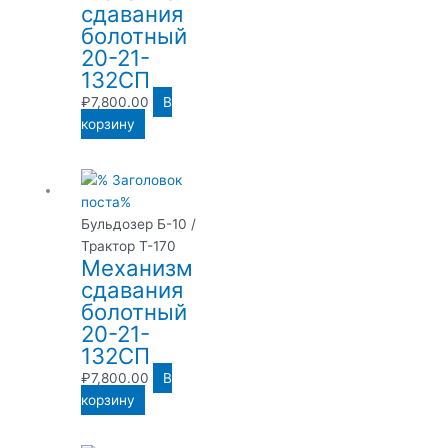
сдавания
болотный
20-21-
132СП
₽
7,800.00
В
корзину
Бульдозер Б-10 /
Трактор Т-170
Механизм
сдавания
болотный
20-21-
132СП
₽
7,800.00
В
корзину