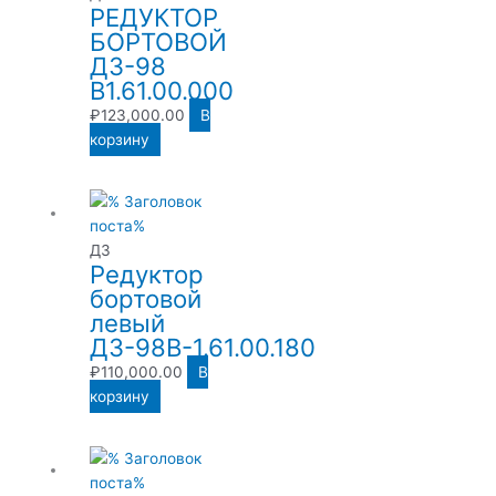
РЕДУКТОР
БОРТОВОЙ
ДЗ-98
В1.61.00.000
₽
123,000.00
В
корзину
ДЗ
Редуктор
бортовой
левый
ДЗ-98В-1.61.00.180
₽
110,000.00
В
корзину