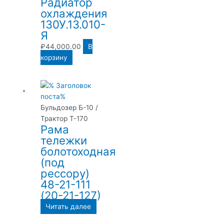
Радиатор
охлаждения
130У.13.010-
Я
₽
44,000.00
В
корзину
Бульдозер Б-10 /
Трактор Т-170
Рама
тележки
болотоходная
(под
рессору)
48-21-111
(20-21-127)
Читать далее