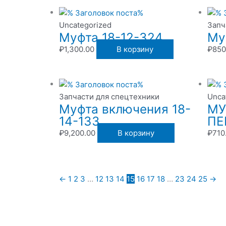
Uncategorized
Запч
Муфта 18-12-324
Му
₽
1,300.00
В корзину
₽
850
Запчасти для спецтехники
Unca
Муфта включения 18-
МУ
14-133
ПЕ
₽
9,200.00
В корзину
₽
710
←
1
2
3
…
12
13
14
15
16
17
18
…
23
24
25
→