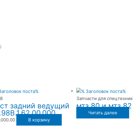
5
8
Запчасти для спецтехник
ст задний ведущий
мтз 80 и мтз 82
.98В.1.62.00.000
Читать далее
,000.00
В корзину