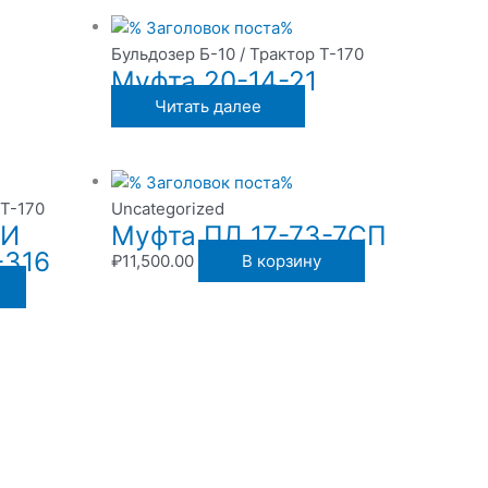
Бульдозер Б-10 / Трактор Т-170
Муфта 20-14-21
Читать далее
 Т-170
Uncategorized
КИ
Муфта ПД 17-73-7СП
-316
₽
11,500.00
В корзину