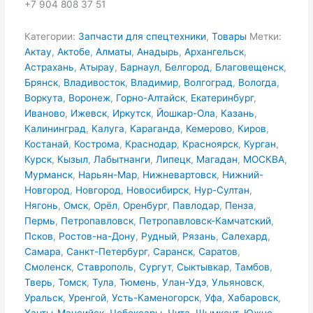
+7 904 808 37 51
Категории:
Запчасти для спецтехники
,
Товары
Метки:
Актау
,
Актобе
,
Алматы
,
Анадырь
,
Архангельск
,
Астрахань
,
Атырау
,
Барнаул
,
Белгород
,
Благовещенск
,
Брянск
,
Владивосток
,
Владимир
,
Волгоград
,
Вологда
,
Воркута
,
Воронеж
,
Горно-Алтайск
,
Екатеринбург
,
Иваново
,
Ижевск
,
Иркутск
,
Йошкар-Ола
,
Казань
,
Калининград
,
Калуга
,
Караганда
,
Кемерово
,
Киров
,
Костанай
,
Кострома
,
Краснодар
,
Красноярск
,
Курган
,
Курск
,
Кызыл
,
Лабытнанги
,
Липецк
,
Магадан
,
МОСКВА
,
Мурманск
,
Нарьян-Мар
,
Нижневартовск
,
Нижний-
Новгород
,
Новгород
,
Новосибирск
,
Нур-Султан
,
Нягонь
,
Омск
,
Орёл
,
Оренбург
,
Павлодар
,
Пенза
,
Пермь
,
Петропавловск
,
Петропавловск-Камчатский
,
Псков
,
Ростов-на-Дону
,
Рудный
,
Рязань
,
Салехард
,
Самара
,
Санкт-Петербург
,
Саранск
,
Саратов
,
Смоленск
,
Ставрополь
,
Сургут
,
Сыктывкар
,
Тамбов
,
Тверь
,
Томск
,
Тула
,
Тюмень
,
Улан-Удэ
,
Ульяновск
,
Уральск
,
Уренгой
,
Усть-Каменогорск
,
Уфа
,
Хабаровск
,