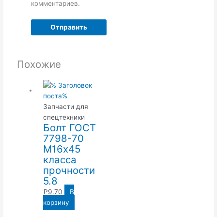
комментариев.
Похожие
Запчасти для
спецтехники
Болт ГОСТ
7798-70
М16х45
класса
прочности
5.8
₽
9.70
В
корзину