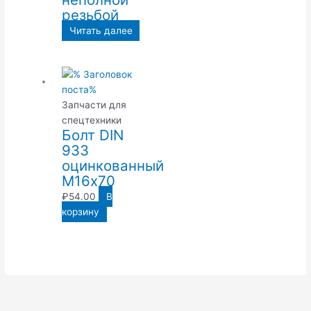
резьбой
Читать далее
Запчасти для
спецтехники
Болт DIN
933
оцинкованный
М16х70
₽
54.00
В
корзину