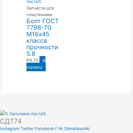
Запчасти для
спецтехники
Болт ГОСТ
7798-70
М16х45
класса
прочности
5.8
₽
9.70
В
корзину
СДТ74
Instagram
Twitter
Facebook-f
Vk
Odnoklassniki