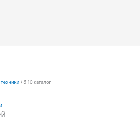
цтехники
/ б 10 каталог
и
ей