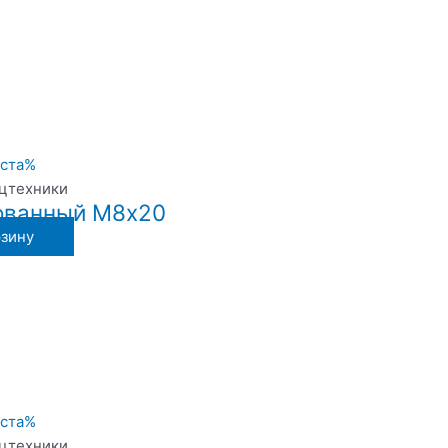
ецтехники
ованный М8х20
рзину
ецтехники