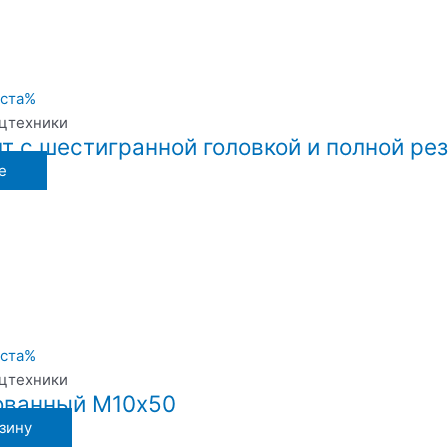
ецтехники
т с шестигранной головкой и полной ре
е
ецтехники
ованный М10х50
зину