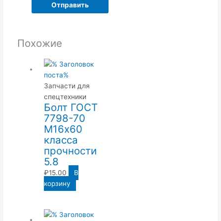
Похожие
Запчасти для
спецтехники
Болт ГОСТ
7798-70
М16х60
класса
прочности
5.8
₽
15.00
В
корзину