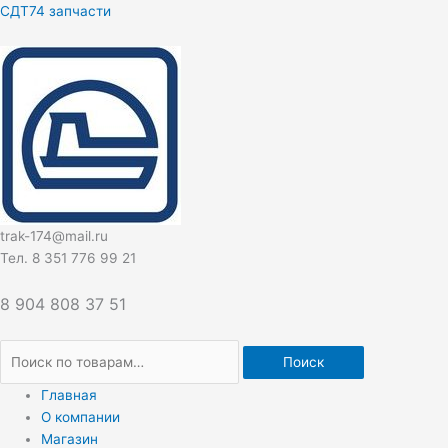
Перейти
Искать:
СДТ74 запчасти
к
содержимому
trak-174@mail.ru
Тел. 8 351 776 99 21
8 904 808 37 51
Поиск
Главная
О компании
Магазин