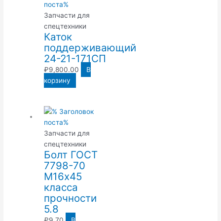
Запчасти для
спецтехники
Каток
поддерживающий
24-21-171СП
₽
9,800.00
В
корзину
Запчасти для
спецтехники
Болт ГОСТ
7798-70
М16х45
класса
прочности
5.8
₽
9.70
В