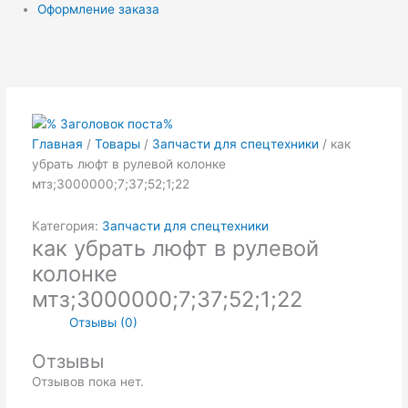
Оформление заказа
Первоначальная
Текущая
цена
цена:
составляла
₽38.00.
₽45.00.
Главная
/
Товары
/
Запчасти для спецтехники
/ как
убрать люфт в рулевой колонке
мтз;3000000;7;37;52;1;22
Категория:
Запчасти для спецтехники
как убрать люфт в рулевой
колонке
мтз;3000000;7;37;52;1;22
Отзывы (0)
Отзывы
Отзывов пока нет.