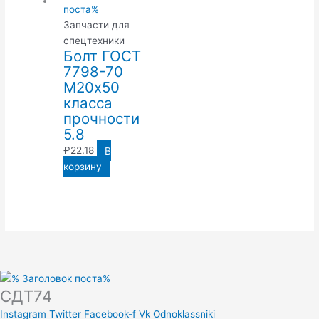
Запчасти для
спецтехники
Болт ГОСТ
7798-70
М20х50
класса
прочности
5.8
₽
22.18
В
корзину
СДТ74
Instagram
Twitter
Facebook-f
Vk
Odnoklassniki