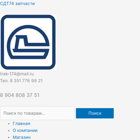
Перейти
Искать:
СДТ74 запчасти
к
содержимому
trak-174@mail.ru
Тел. 8 351 776 99 21
8 904 808 37 51
Поиск
Главная
О компании
Магазин