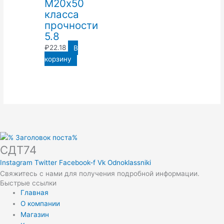
М20х50
класса
прочности
5.8
₽
22.18
В
корзину
СДТ74
Instagram
Twitter
Facebook-f
Vk
Odnoklassniki
Свяжитесь с нами для получения подробной информации.
Быстрые ссылки
Главная
О компании
Магазин