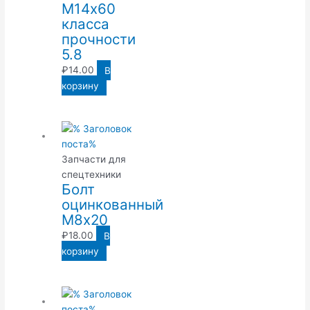
М14х60
класса
прочности
5.8
₽
14.00
В
корзину
Запчасти для
спецтехники
Болт
оцинкованный
М8х20
₽
18.00
В
корзину