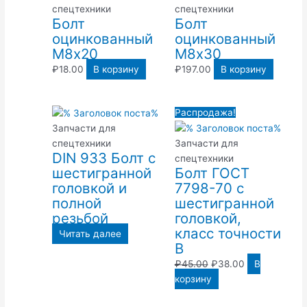
спецтехники
спецтехники
Болт
Болт
оцинкованный
оцинкованный
М8х20
М8х30
₽
18.00
В корзину
₽
197.00
В корзину
Первоначальная
Текущая
Распродажа!
цена
цена:
Запчасти для
составляла
₽38.00.
спецтехники
Запчасти для
DIN 933 Болт с
₽45.00.
спецтехники
шестигранной
Болт ГОСТ
головкой и
7798-70 с
полной
шестигранной
резьбой
головкой,
класс точности
Читать далее
В
₽
45.00
₽
38.00
В
корзину