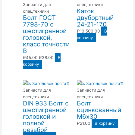
составляла
₽38.00.
Запчасти для
спецтехники
Каток
₽45.00.
спецтехники
Болт ГОСТ
двубортный
7798-70 с
24-21-170
шестигранной
₽
10,500.00
В
головкой,
корзину
класс точности
В
₽
45.00
₽
38.00
В
корзину
Запчасти для
Запчасти для
спецтехники
спецтехники
DIN 933 Болт с
Болт
шестигранной
оцинкованный
головкой и
М6х30
полной
₽
21.00
В корзину
резьбой