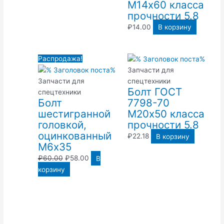
М14х60 класса
прочности 5.8
₽
14.00
В корзину
Первоначальная
Текущая
Распродажа!
цена
цена:
Запчасти для
составляла
₽58.00.
Запчасти для
спецтехники
Болт ГОСТ
₽60.00.
спецтехники
Болт
7798-70
шестигранной
М20х50 класса
головкой,
прочности 5.8
оцинкованный
₽
22.18
В корзину
М6х35
₽
60.00
₽
58.00
В
корзину