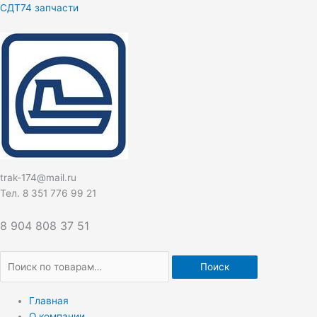
Перейти
Искать:
СДТ74 запчасти
к
содержимому
trak-174@mail.ru
Тел. 8 351 776 99 21
8 904 808 37 51
Поиск
Главная
О компании