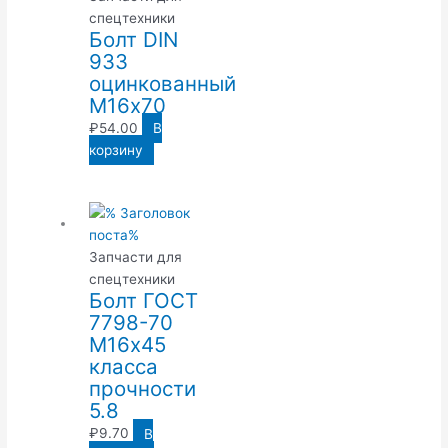
спецтехники
Болт DIN
933
оцинкованный
М16х70
₽
54.00
В
корзину
Запчасти для
спецтехники
Болт ГОСТ
7798-70
М16х45
класса
прочности
5.8
₽
9.70
В