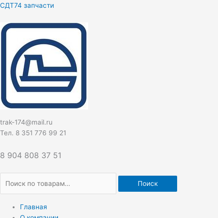
Перейти
Искать:
СДТ74 запчасти
к
содержимому
trak-174@mail.ru
Тел. 8 351 776 99 21
8 904 808 37 51
Поиск
Главная
О компании