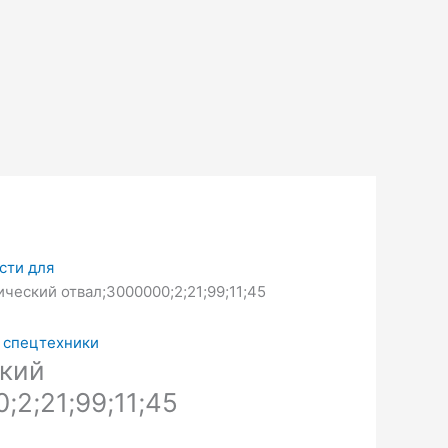
сти для
ческий отвал;3000000;2;21;99;11;45
 спецтехники
кий
;2;21;99;11;45