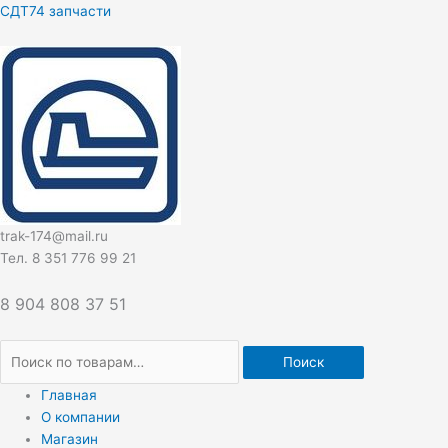
Перейти
Искать:
СДТ74 запчасти
к
содержимому
trak-174@mail.ru
Тел. 8 351 776 99 21
8 904 808 37 51
Поиск
Главная
О компании
Магазин