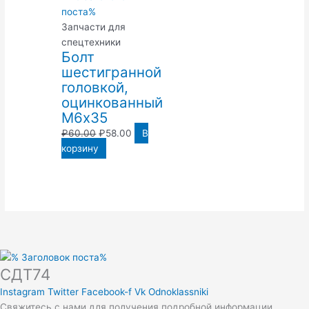
Запчасти для
спецтехники
Болт
шестигранной
головкой,
оцинкованный
М6х35
₽
60.00
₽
58.00
В
корзину
СДТ74
Instagram
Twitter
Facebook-f
Vk
Odnoklassniki
Свяжитесь с нами для получения подробной информации.