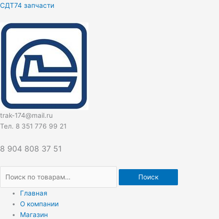
Перейти
Искать:
СДТ74 запчасти
к
содержимому
trak-174@mail.ru
Тел. 8 351 776 99 21
8 904 808 37 51
Поиск
Главная
О компании
Магазин