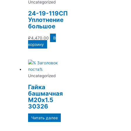
Uncategorized
24-19-119СП
Уплотнение
большое
₽
4,470.00
В
корзину
Uncategorized
Гайка
башмачная
М20х1.5
30326
Читать далее