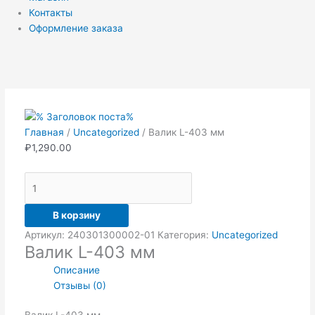
Контакты
Оформление заказа
Количество
товара
Валик
L-
403
Главная
/
Uncategorized
/ Валик L-403 мм
мм
₽
1,290.00
В корзину
Артикул:
240301300002-01
Категория:
Uncategorized
Валик L-403 мм
Описание
Отзывы (0)