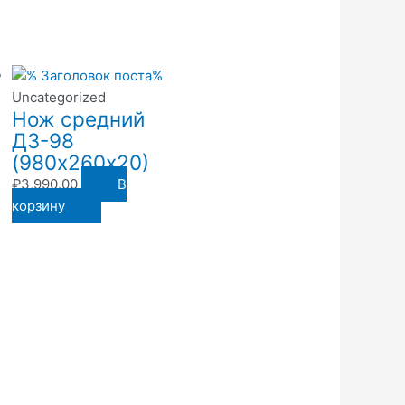
Uncategorized
Нож средний
ДЗ-98
(980х260х20)
₽
3,990.00
В
корзину