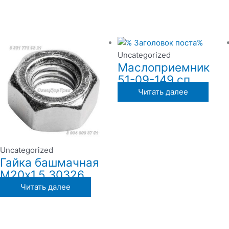
Uncategorized
Маслоприемник
51-09-149 сп
Читать далее
Uncategorized
Гайка башмачная
М20х1.5 30326
Читать далее