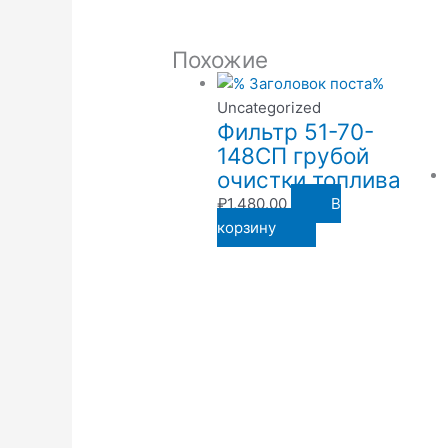
Похожие
Uncategorized
Фильтр 51-70-
148СП грубой
очистки топлива
₽
1,480.00
В
корзину