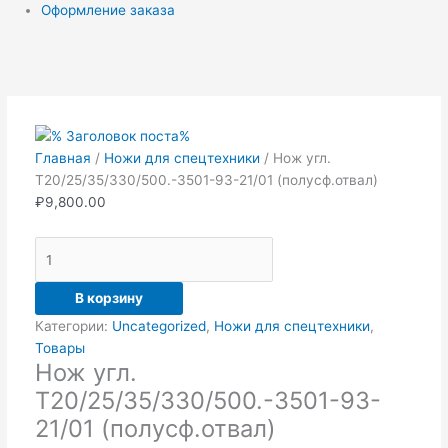
Оформление заказа
Количество
товара
Нож
угл.
Т20/25/35/330/500.-3501-
Главная
/
Ножи для спецтехники
/ Нож угл.
93-
Т20/25/35/330/500.-3501-93-21/01 (полусф.отвал)
21/01
₽
9,800.00
(полусф.отвал)
В корзину
Категории:
Uncategorized
,
Ножи для спецтехники
,
Товары
Нож угл.
Т20/25/35/330/500.-3501-93-
21/01 (полусф.отвал)