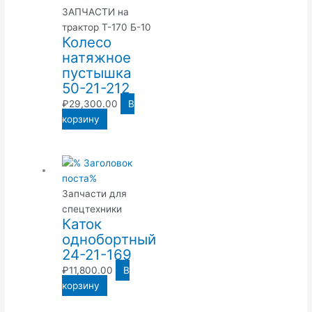
ЗАПЧАСТИ на
трактор Т-170 Б-10
Колесо
натяжное
пустышка
50-21-212
₽
29,300.00
В
корзину
Запчасти для
спецтехники
Каток
однобортный
24-21-169
₽
11,800.00
В
корзину