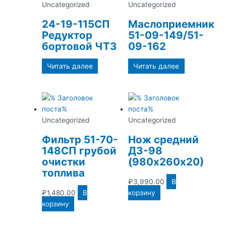
Uncategorized
Uncategorized
24-19-115СП
Маслоприемник
Редуктор
51-09-149/51-
бортовой ЧТЗ
09-162
Читать далее
Читать далее
Uncategorized
Uncategorized
Фильтр 51-70-
Нож средний
148СП грубой
ДЗ-98
очистки
(980х260х20)
топлива
₽
3,990.00
В
₽
1,480.00
В
корзину
корзину