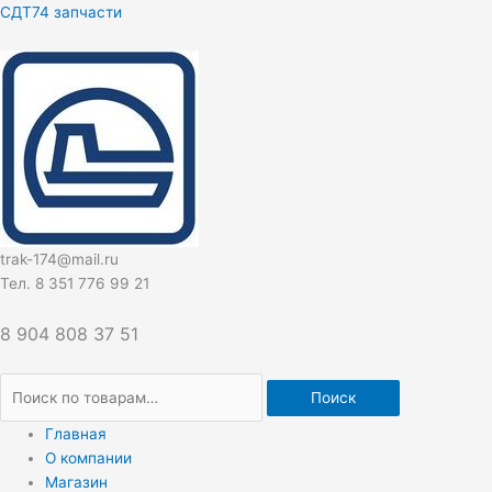
Перейти
Искать:
СДТ74 запчасти
к
содержимому
trak-174@mail.ru
Тел. 8 351 776 99 21
8 904 808 37 51
Поиск
Главная
О компании
Магазин