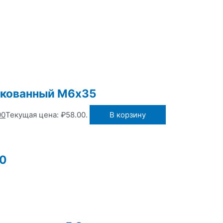
инкованный М6х35
00
Текущая цена: ₽58.00.
В корзину
70