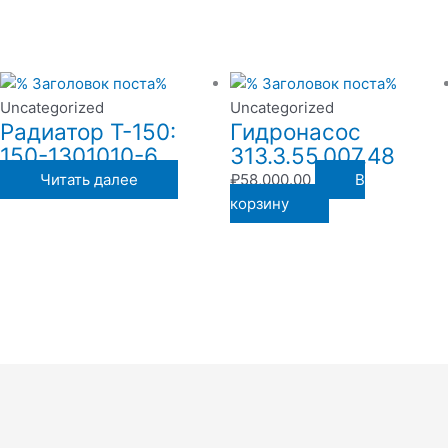
Uncategorized
Uncategorized
Радиатор Т-150:
Гидронасос
150-1301010-6
313.3.55.007.48
Читать далее
₽
58,000.00
В
корзину